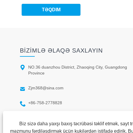
BIZIMLƏ ƏLAQƏ SAXLAYIN

NO.36 duanzhou District, Zhaoqing City, Guangdong
Province

Zjm368@sina.com

+86-758-2778828
Biz sizə daha yaxşı baxış təcrübəsi təklif etmək, sayt tr
məzmunu fərdiləşdirmək üçün kukilərdən istifadə edirik. Bu