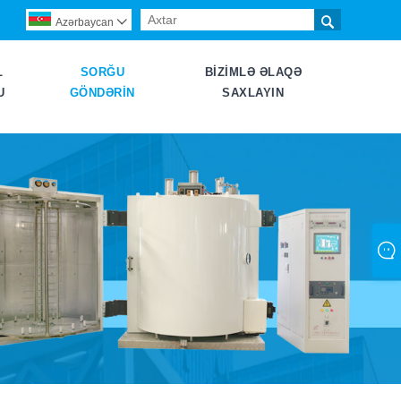

Azərbaycan

L
SORĞU
BIZIMLƏ ƏLAQƏ
U
GÖNDƏRIN
SAXLAYIN