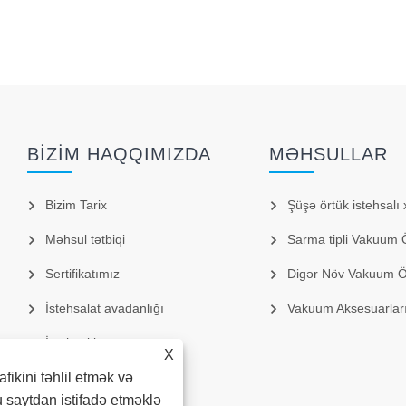
BIZIM HAQQIMIZDA
MƏHSULLAR
Bizim Tarix
Şüşə örtük istehsalı x
Məhsul tətbiqi
Sarma tipli Vakuum Ört
Sertifikatımız
Digər Növ Vakuum Örtm
İstehsalat avadanlığı
Vakuum Aksesuarlar
İstehsal bazarı
X
afikini təhlil etmək və
 saytdan istifadə etməklə