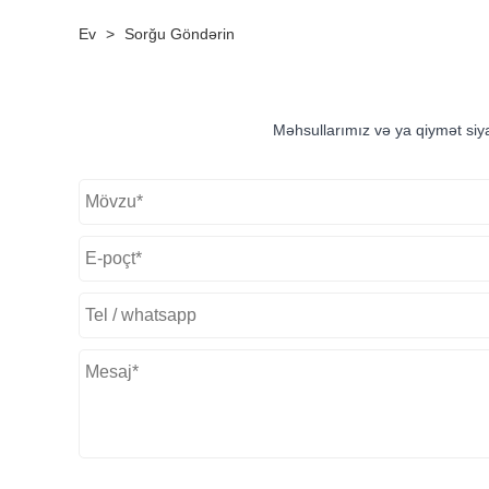
Ev
>
Sorğu Göndərin
Məhsullarımız və ya qiymət siya