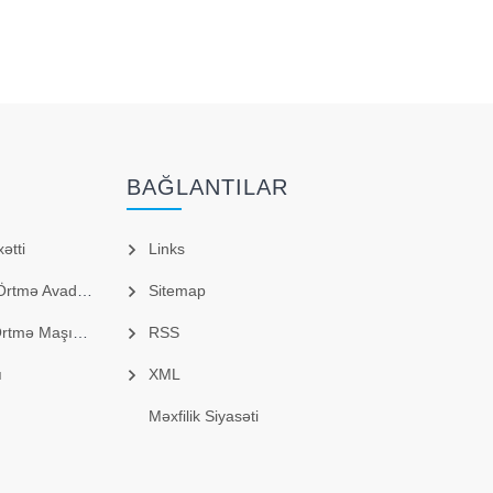
BAĞLANTILAR
ətti
Links
mə Avadanlığı
Sitemap
ə Maşınları
RSS
ı
XML
Məxfilik Siyasəti