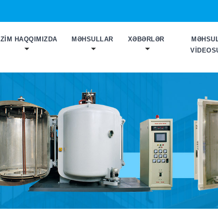
IZIM HAQQIMIZDA
MƏHSULLAR
XƏBƏRLƏR
MƏHSU
VIDEOS