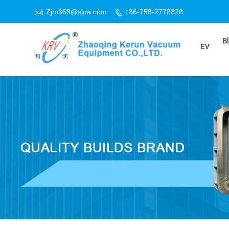

Zjm368@sina.com
+86-758-2778828

B
EV